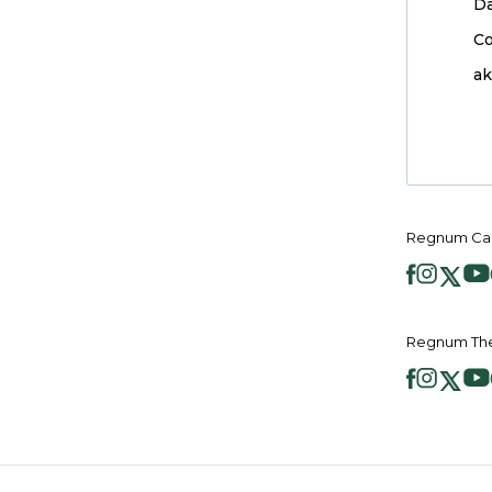
D
Co
ak
Regnum Car
Regnum The