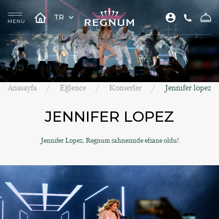
TR
Anasayfa
Eğlence
Konserler
Jennıfer lopez
JENNIFER LOPEZ
Jennifer Lopez, Regnum sahnesinde efsane oldu!