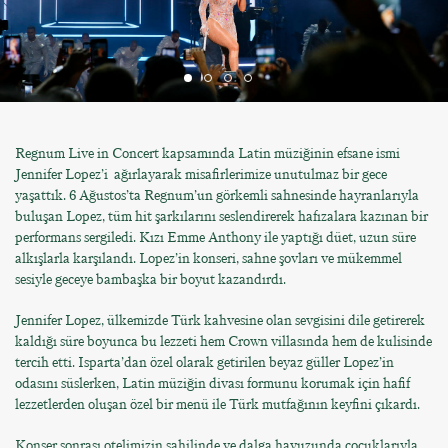
Regnum Live in Concert kapsamında Latin müziğinin efsane ismi
Jennifer Lopez’i ağırlayarak misafirlerimize unutulmaz bir gece
yaşattık. 6 Ağustos’ta Regnum’un görkemli sahnesinde hayranlarıyla
buluşan Lopez, tüm hit şarkılarını seslendirerek hafızalara kazınan bir
performans sergiledi. Kızı Emme Anthony ile yaptığı düet, uzun süre
alkışlarla karşılandı. Lopez’in konseri, sahne şovları ve mükemmel
sesiyle geceye bambaşka bir boyut kazandırdı.
Jennifer Lopez, ülkemizde Türk kahvesine olan sevgisini dile getirerek
kaldığı süre boyunca bu lezzeti hem Crown villasında hem de kulisinde
tercih etti. Isparta’dan özel olarak getirilen beyaz güller Lopez’in
odasını süslerken, Latin müziğin divası formunu korumak için hafif
lezzetlerden oluşan özel bir menü ile Türk mutfağının keyfini çıkardı.
Konser sonrası otelimizin sahilinde ve dalga havuzunda çocuklarıyla