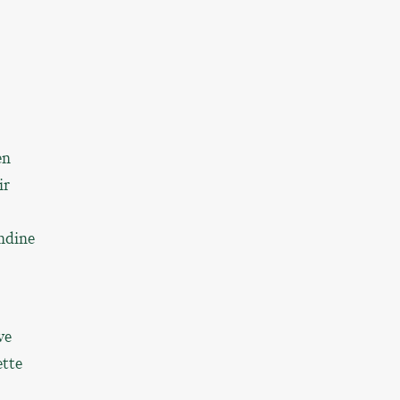
en
ir
endine
ve
ette