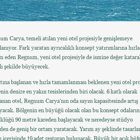
m Carya, temeli atılan yeni otel projesiyle genişlemeye
lanıyor. Fark yaratan ayrıcalıklı konsept yatırımlarına hızla
 eden Regnum, yeni otel projesiyle de ismine değer katara
lı şekilde büyüyecek.
tına başlanan ve hızla tamamlanması beklenen yeni otel pro
nin denize en yakın tesislerinden biri olacak. 6 katlı olarak
anan otel, Regnum Carya’nın oda sayısı kapasitesinde artış
yacak. Bölgenin en büyüğü olacak olan bu konsept odaların
klüğü 90 metre kareden başlayacak ve neredeyse stüdyo
den de geniş bir ortam yaratacak. Yarım ay şeklinde tasarla
n içerisinde 10 adet restoran bulunacak. Büyük bir açık büf