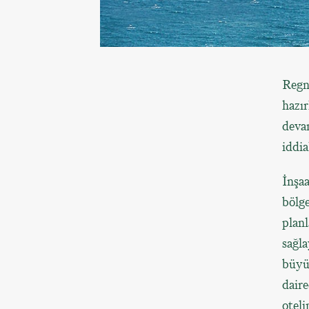
Regnu
hazır
devam
iddia
İnşaa
bölge
planl
sağla
büyü
daire
oteli