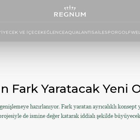
YİYECEK VE İÇECEK
EĞLENCE
AQUALANTIS
AİLE
SPOR
GOLF
WEL
ark Yaratacak Yeni̇ Ote
 genişlemeye hazırlanıyor. Fark yaratan ayrıcalıklı konsept
projesiyle de ismine değer katarak iddialı şekilde büyüyecek