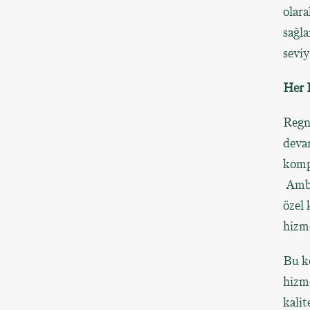
olara
sağl
seviy
Her 
Regn
devam
kompl
Amber
özel 
hizm
Bu ko
hizme
kalit