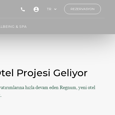
TR
REZERVASYON
LBEING & SPA
l Projesi̇ Geli̇yor
 yatırımlarına hızla devam eden Regnum, yeni otel
.