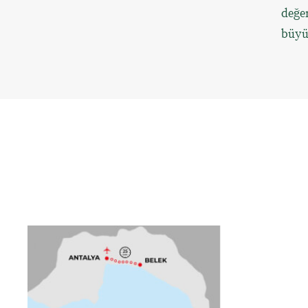
değer
büyük