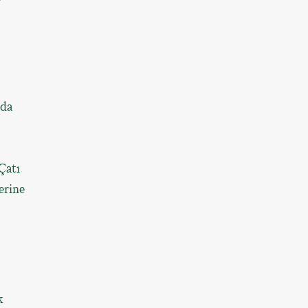
nda
Çatı
erine
k