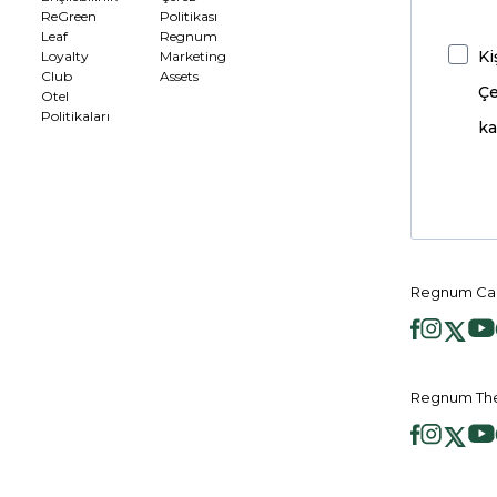
ReGreen
Politikası
Leaf
Regnum
Ki
Loyalty
Marketing
Club
Assets
Çe
Otel
Politikaları
ka
Regnum Car
Regnum The