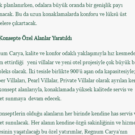
k planlanırken, odalara büyük oranda bir genişlik payı
anacak. Bu da uzun konaklamalarda konforu ve lüksü üst
elere çıkartacak.
Konsepte Özel Alanlar Yaratıldı
um Carya, kalite ve konfor odaklı yaklaşımıyla hız kesmed
 ettirdiği yeni villalar ve yeni otel projesiyle çok büyük b
eks olacak. İki tesisle birlikte 900’ü aşan oda kapasitesiyle;
 Villaları, Pearl Villalar, Private Villalar olarak ayrılan k
konsept alanlarıyla, konaklamada yüksek kalitede servis ve
et sunmaya devam edecek.
nseptlerin olduğu alanların her birinde kendine has servis 
t sunulacak. Her alanın kendine özgü sakinliğinin ve hizm
esinin yaşatılacağı bu özel yatırımlar, Regnum Carya’nın