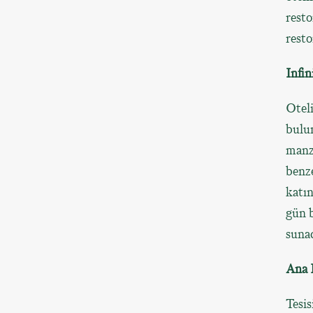
resto
resto
Infin
Oteli
bulun
manza
benze
katın
gün b
suna
Ana 
Tesis