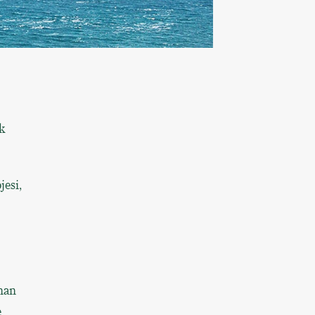
k
jesi,
nan
e