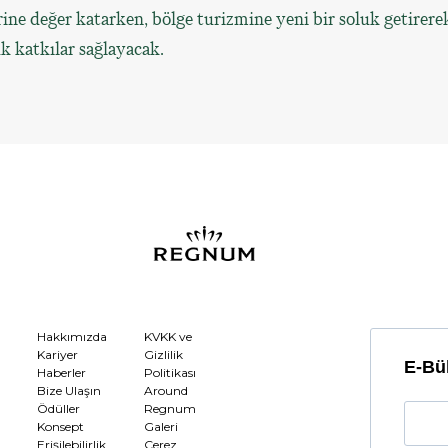
ine değer katarken, bölge turizmine yeni bir soluk getirere
 katkılar sağlayacak.
Hakkımızda
KVKK ve
Kariyer
Gizlilik
E-Bül
Haberler
Politikası
Bize Ulaşın
Around
Ödüller
Regnum
Konsept
Galeri
Erişilebilirlik
Çerez