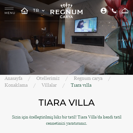
TR
Anasayfa
Otellerimiz
Regnum carya
Konaklama
Villalar
Tıara vılla
TIARA VILLA
Sizin için özelleştirilmiş lüks bir tatil! Tiara Villa’da kendi tatil
cennetinizi yaratırsınız.