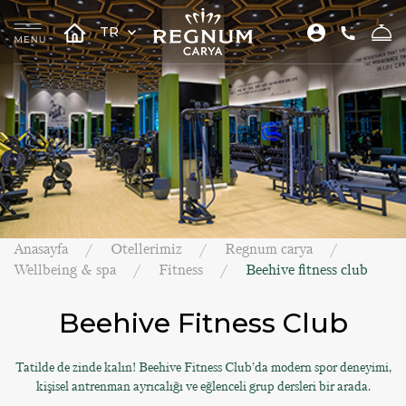
TR
Anasayfa
Otellerimiz
Regnum carya
Wellbeing & spa
Fitness
Beehive fitness club
Beehive Fitness Club
Tatilde de zinde kalın! Beehive Fitness Club’da modern spor deneyimi,
kişisel antrenman ayrıcalığı ve eğlenceli grup dersleri bir arada.