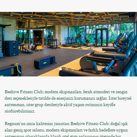
Beehive Fitness Club; modern ekipmanları, ferah atmosferi ve zengin
ders seçenekleriyle tatilde de enerjinizi korumanızı sağlar. İster bireysel
antrenman, ister grup dersleriyle aktif yaşam rutininizi keyifle
sürdürebilirsiniz.
Regnum’un imza kalitesini yansıtan Beehive Fitness Club; doğal ışık
alan geniş spor salonu, modern ekipmanları ve farklı hedeflere uygun
antrenman olanaklarıyla klasik otel gym anlayışının ötesinde bir