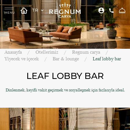
TR
Anasayfa
Otellerimiz
Regnum carya
Yiyecek ve içecek
Bar & lounge
Leaf lobby bar
LEAF LOBBY BAR
Dinlenmek, keyifli vakit geçirmek ve sosyalleşmek için fazlasıyla ideal.