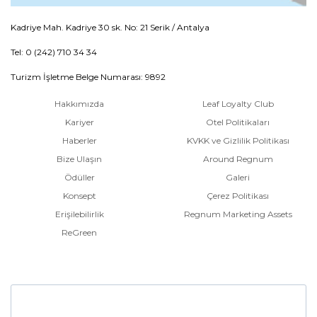
Kadriye Mah. Kadriye 30 sk. No: 21 Serik / Antalya
Tel: 0 (242) 710 34 34
Turizm İşletme Belge Numarası: 9892
Hakkımızda
Leaf Loyalty Club
Kariyer
Otel Politikaları
Haberler
KVKK ve Gizlilik Politikası
Bize Ulaşın
Around Regnum
Ödüller
Galeri
Konsept
Çerez Politikası
Erişilebilirlik
Regnum Marketing Assets
ReGreen