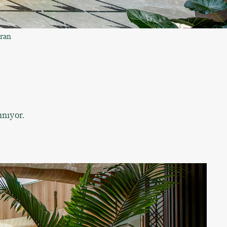
oran
ınıyor.