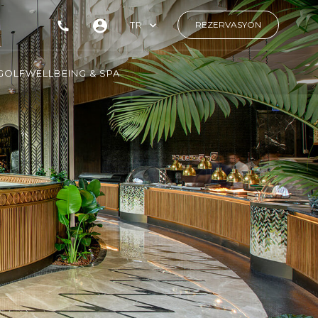
TR
REZERVASYON
GOLF
WELLBEING & SPA