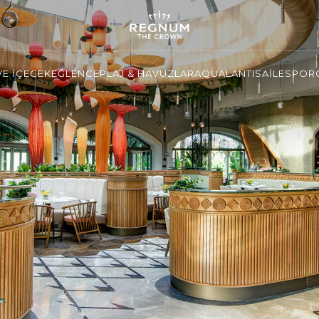
VE İÇECEK
EĞLENCE
PLAJ & HAVUZLAR
AQUALANTIS
AİLE
SPOR