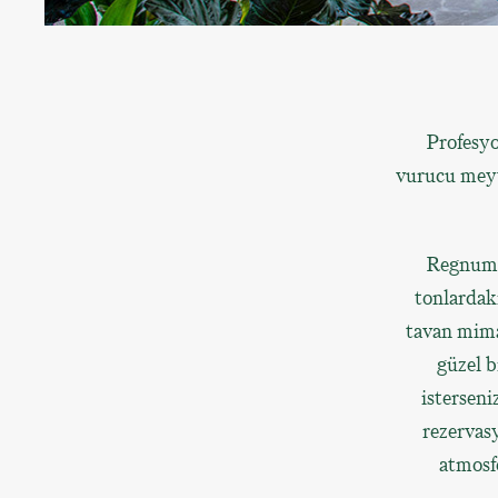
Profesyo
vurucu meyv
Regnum T
tonlardaki
tavan mimar
güzel b
isterseni
rezervasy
atmosf