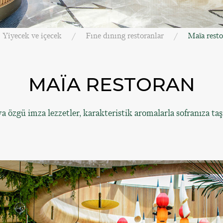
Yiyecek ve içecek
Fıne dınıng restoranlar
Maïa rest
MAÏA RESTORAN
a özgü imza lezzetler, karakteristik aromalarla sofranıza taş