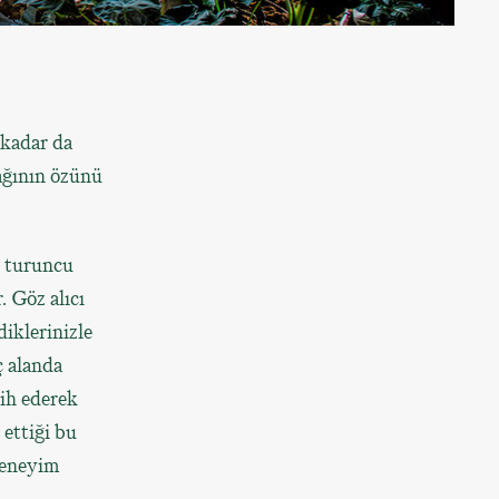
 kadar da
ağının özünü
, turuncu
. Göz alıcı
diklerinizle
ç alanda
cih ederek
 ettiği bu
deneyim