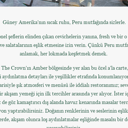
Güney Amerika’nın sıcak ruhu, Peru mutfağında sizlerle.
nel şeflerin elinden çıkan cevichelerin yanına, fresh ve bir o
e salatalarının eşlik etmesine izin verin. Çünkü Peru mutf
anlamak, her lokmada keşfetmek demek.
he Crown’ın Amber bölgesinde yer alan bu özel a’la carte
 aydınlatma detayları ile yeşillikler etrafında konumlanıyor
isiyle şık atmosferi ve menüsü ile iddialı restoranımız; sev
ir akşam yemeği için ilk tercihler arasında yer alıyor. İster i
z de göz kamaştırıcı dış alanda havuz kenarında masalar ter
on yaptırabilirsiniz. Doğanın renklerinin ve seslerinin eşlik
erde, akşam olunca loş aydınlatmalar eşliğinde masalsı bir 