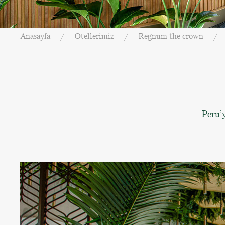
Anasayfa
Otellerimiz
Regnum the crown
Peru’y