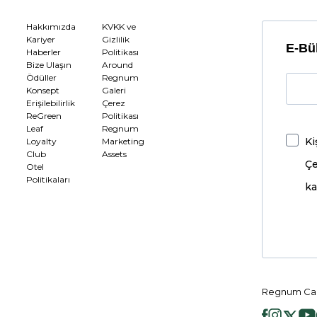
Hakkımızda
KVKK ve
Kariyer
Gizlilik
E-Bül
Haberler
Politikası
Bize Ulaşın
Around
Ödüller
Regnum
Konsept
Galeri
Erişilebilirlik
Çerez
ReGreen
Politikası
Leaf
Regnum
Ki
Loyalty
Marketing
Club
Assets
Çe
Otel
Politikaları
ka
Regnum Car