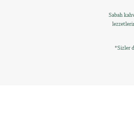
Sabah kahv
lezzetler
*Sizler 