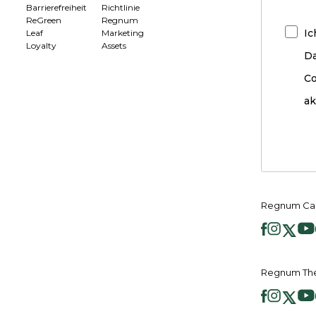
Barrierefreiheit
Richtlinie
ReGreen
Regnum
Ic
Leaf
Marketing
Loyalty
Assets
D
Co
ak
Regnum Car
Regnum The