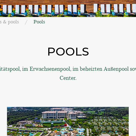
s & pools
Pools
POOLS
itätspool, im Erwachsenenpool, im beheizten Außenpool s
Center.