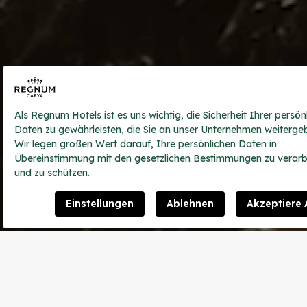
Main page
Hotels
Regnum carya
Stay