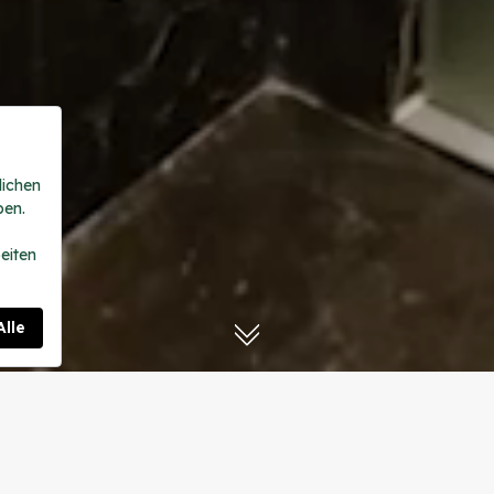
Pearl rooms
Pearl pool family