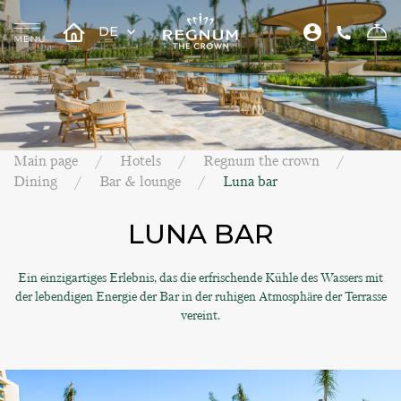
DE
Main page
Hotels
Regnum the crown
Dining
Bar & lounge
Luna bar
LUNA BAR
Ein einzigartiges Erlebnis, das die erfrischende Kühle des Wassers mit
der lebendigen Energie der Bar in der ruhigen Atmosphäre der Terrasse
vereint.