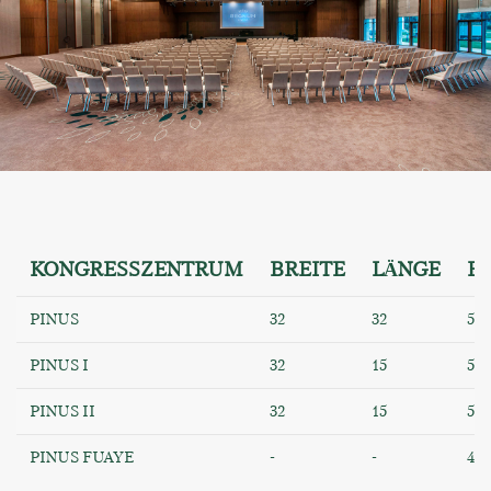
KONGRESSZENTRUM
BREITE
LÄNGE
H
PINUS
32
32
5.7
PINUS I
32
15
5.7
PINUS II
32
15
5.7
PINUS FUAYE
-
-
4