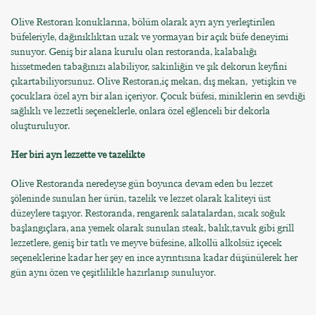
Olive Restoran konuklarına, bölüm olarak ayrı ayrı yerleştirilen
büfeleriyle, dağınıklıktan uzak ve yormayan bir açık büfe deneyimi
sunuyor. Geniş bir alana kurulu olan restoranda, kalabalığı
hissetmeden tabağınızı alabiliyor, sakinliğin ve şık dekorun keyfini
çıkartabiliyorsunuz. Olive Restoran,iç mekan, dış mekan, yetişkin ve
çocuklara özel ayrı bir alan içeriyor. Çocuk büfesi, miniklerin en sevdiği
sağlıklı ve lezzetli seçeneklerle, onlara özel eğlenceli bir dekorla
oluşturuluyor.
Her biri ayrı lezzette ve tazelikte
Olive Restoranda neredeyse gün boyunca devam eden bu lezzet
şöleninde sunulan her ürün, tazelik ve lezzet olarak kaliteyi üst
düzeylere taşıyor. Restoranda, rengarenk salatalardan, sıcak soğuk
başlangıçlara, ana yemek olarak sunulan steak, balık,tavuk gibi grill
lezzetlere, geniş bir tatlı ve meyve büfesine, alkollü alkolsüz içecek
seçeneklerine kadar her şey en ince ayrıntısına kadar düşünülerek her
gün aynı özen ve çeşitlilikle hazırlanıp sunuluyor.