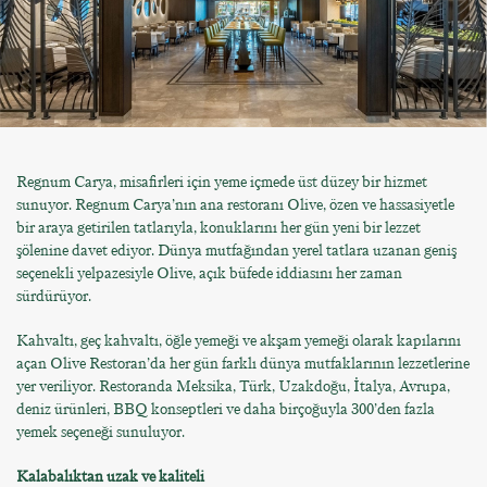
Regnum Carya, misafirleri için yeme içmede üst düzey bir hizmet
sunuyor. Regnum Carya’nın ana restoranı Olive, özen ve hassasiyetle
bir araya getirilen tatlarıyla, konuklarını her gün yeni bir lezzet
şölenine davet ediyor. Dünya mutfağından yerel tatlara uzanan geniş
seçenekli yelpazesiyle Olive, açık büfede iddiasını her zaman
sürdürüyor.
Kahvaltı, geç kahvaltı, öğle yemeği ve akşam yemeği olarak kapılarını
açan Olive Restoran’da her gün farklı dünya mutfaklarının lezzetlerine
yer veriliyor. Restoranda Meksika, Türk, Uzakdoğu, İtalya, Avrupa,
deniz ürünleri, BBQ konseptleri ve daha birçoğuyla 300’den fazla
yemek seçeneği sunuluyor.
Kalabalıktan uzak ve kaliteli