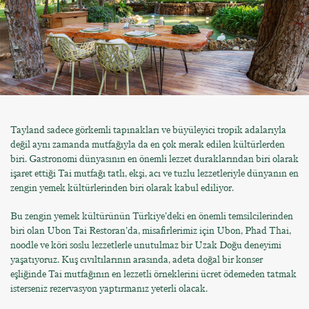
Tayland sadece görkemli tapınakları ve büyüleyici tropik adalarıyla
değil aynı zamanda mutfağıyla da en çok merak edilen kültürlerden
biri. Gastronomi dünyasının en önemli lezzet duraklarından biri olarak
işaret ettiği Tai mutfağı tatlı, ekşi, acı ve tuzlu lezzetleriyle dünyanın en
zengin yemek kültürlerinden biri olarak kabul ediliyor.
Bu zengin yemek kültürünün Türkiye’deki en önemli temsilcilerinden
biri olan Ubon Tai Restoran’da, misafirlerimiz için Ubon, Phad Thai,
noodle ve köri soslu lezzetlerle unutulmaz bir Uzak Doğu deneyimi
yaşatıyoruz. Kuş cıvıltılarının arasında, adeta doğal bir konser
eşliğinde Tai mutfağının en lezzetli örneklerini ücret ödemeden tatmak
isterseniz rezervasyon yaptırmanız yeterli olacak.