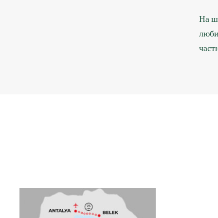
На ш
люби
част