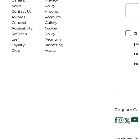
Careers
Privacy
News
Policy
Contact Us
Around
Awards
Regnum
Concept
Gallery
Accessibility
Cookie
Я 
ReGreen
Policy
Leaf
Regnum
р
Loyalty
Marketing
Club
Assets
п
ис
Regnum Ca
Regnum Th