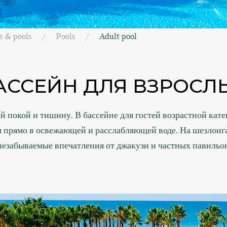
s & pools
Pools
Adult pool
АССЕЙН ДЛЯ ВЗРОСЛ
й покой и тишину. В бассейне для гостей возрастной ка
м прямо в освежающей и расслабляющей воде. На шезлонга
езабываемые впечатления от джакузи и частных павильоно