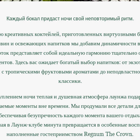
Каждый бокал придаст ночи свой неповторимый ритм.
ю креативных коктейлей, приготовленных виртуозными б
вин и освежающих напитков мы добавим динамичности в
ток представляет собой идеальную гармонию тщательно
нтов. Здесь вас ожидает богатый выбор напитков: от экз
 с тропическими фруктовыми ароматами до неподвластн
классики.
уплением ночи теплая и душевная атмосфера лаунжа пода
аемые моменты вне времени. Мы продумали все детали д
обеспечивая безупречность каждого момента вашего отдых
ая в Лаунж-клубе минута превращается в особенные вос
наполненные гостеприимством Regnum The Crown.