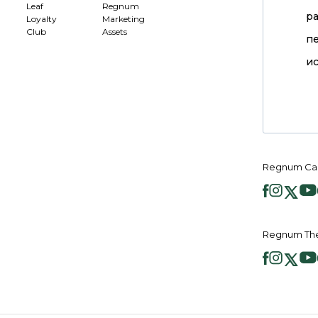
Leaf
Regnum
р
Loyalty
Marketing
Club
Assets
п
ис
Regnum Ca
Regnum Th