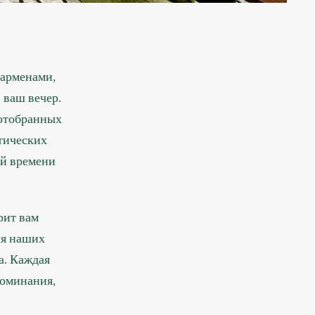
арменами,
 ваш вечер.
 отобранных
отических
ой времени
рит вам
ля наших
а. Каждая
поминания,