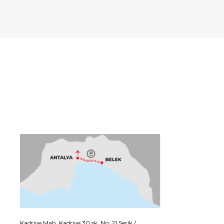
Kadriye Mah. Kadriye 30 sk. No: 21 Serik /