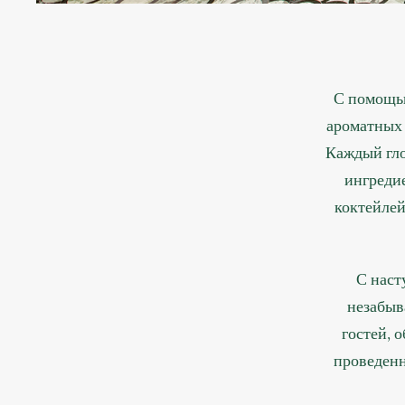
С помощь
ароматных 
Каждый гло
ингредие
коктейлей
С наст
незабыв
гостей, 
проведенн