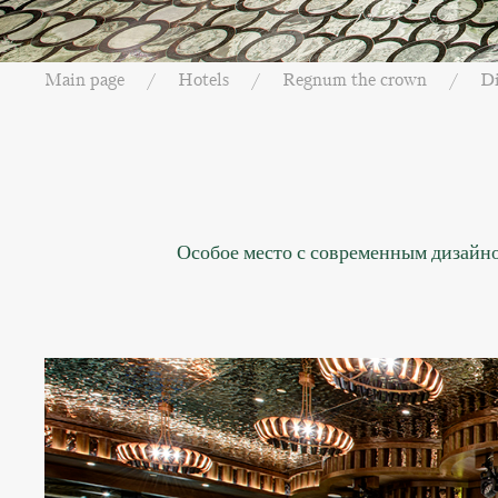
Main page
Hotels
Regnum the crown
D
Особое место с современным дизайно