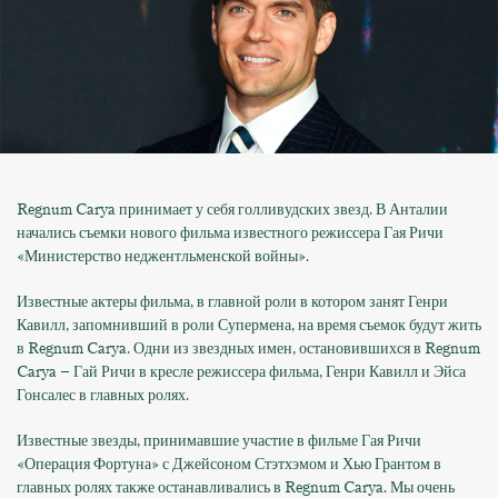
Regnum Carya принимает у себя голливудских звезд. В Анталии
начались съемки нового фильма известного режиссера Гая Ричи
«Министерство неджентльменской войны».
Известные актеры фильма, в главной роли в котором занят Генри
Кавилл, запомнивший в роли Супермена, на время съемок будут жить
в Regnum Carya. Одни из звездных имен, остановившихся в Regnum
Carya – Гай Ричи в кресле режиссера фильма, Генри Кавилл и Эйса
Гонсалес в главных ролях.
Известные звезды, принимавшие участие в фильме Гая Ричи
«Операция Фортуна» с Джейсоном Стэтхэмом и Хью Грантом в
главных ролях также останавливались в Regnum Carya. Мы очень