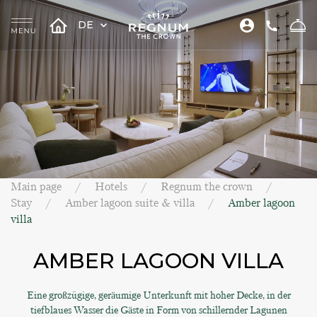
DE
Main page
Hotels
Regnum the crown
Stay
Amber lagoon suite & villa
Amber lagoon
villa
AMBER LAGOON VILLA
Eine großzügige, geräumige Unterkunft mit hoher Decke, in der
tiefblaues Wasser die Gäste in Form von schillernder Lagunen